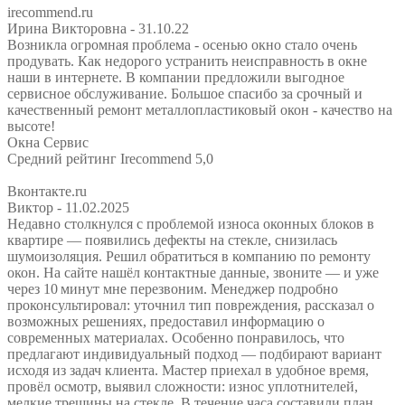
irecommend.ru
Ирина Викторовна
- 31.10.22
Возникла огромная проблема - осенью окно стало очень
продувать. Как недорого устранить неисправность в окне
наши в интернете. В компании предложили выгодное
сервисное обслуживание. Большое спасибо за срочный и
качественный ремонт металлопластиковый окон - качество на
высоте!
Окна Сервис
Средний рейтинг Irecommend 5,0
Вконтакте.ru
Виктор
- 11.02.2025
Недавно столкнулся с проблемой износа оконных блоков в
квартире — появились дефекты на стекле, снизилась
шумоизоляция. Решил обратиться в компанию по ремонту
окон. На сайте нашёл контактные данные, звоните — и уже
через 10 минут мне перезвоним. Менеджер подробно
проконсультировал: уточнил тип повреждения, рассказал о
возможных решениях, предоставил информацию о
современных материалах. Особенно понравилось, что
предлагают индивидуальный подход — подбирают вариант
исходя из задач клиента. Мастер приехал в удобное время,
провёл осмотр, выявил сложности: износ уплотнителей,
мелкие трещины на стекле. В течение часа составили план