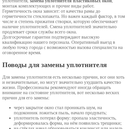
уплотнителя,
замена уплотнителя пластиковых окон
,
монтаж комплектующих и прочие виды работ.
Герметичность окна зависит: от качества рамы до
герметичности стеклопакета. Но важен каждый фактор, в том
числе и степень прижатия створки, которую обеспечивает
наличие уплотнителей. Смена уплотнителей значительно
продлевает сроки службы всего окна.
Долгосрочные гарантии подтверждают высокую
квалификацию нашего персонала. Оперативный выезд в
любую точку города с возможностью вызова специалиста на
оговоренное время.
Поводы для замены уплотнителя
Для замены уплотнителя есть несколько причин, все они хоть
и незначительные, но могут значительно ухудшить качество
жизни. Профессионалы рекомендуют иногда обращать
внимание на состояние уплотнителя, вот несколько веских
причин для его замены:
через закрытое окно стал проникать шум, на
подоконник ложиться пыль, начало продувать;
уплотнитель потерял форму: пропала эластичность,
деформировалась форма, на нём появились трещинки;
на стёклах начал образовываться конденсат или наледь,