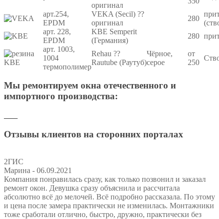
350
оригинал
арт.254,
VEKA (Secil) ??
при
280
EPDM
оригинал
(ств
арт. 228,
KBE Semperit
280
при
EPDM
(Германия)
арт. 1003,
Rehau ??
Чёрное,
от
1004
Ство
Rautube (Раутуб)
серое
250
термополимер
Мы ремонтируем окна отечественного и
импортного производства:
Отзывы клиентов на сторонних порталах
2ГИС
Марина
- 06.09.2021
Компания понравилась сразу, как только позвонил и заказал
ремонт окон. Девушка сразу объяснила и рассчитала
абсолютно всё до мелочей. Всё подробно рассказала. По этому
и цена после замера практически не изменилась. Монтажники
тоже сработали отлично, быстро, дружно, практически без