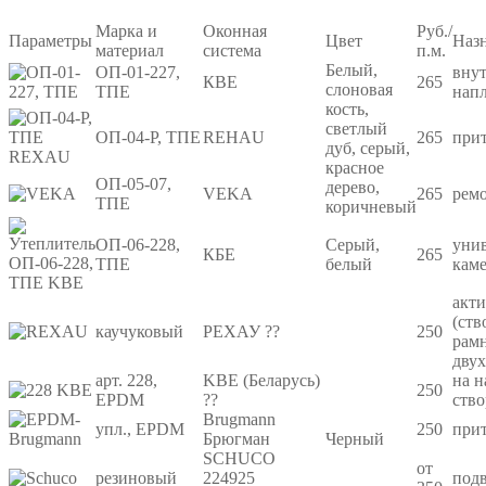
Марка и
Оконная
Руб./
Параметры
Цвет
Наз
материал
система
п.м.
Белый,
ОП-01-227,
вну
КВЕ
265
слоновая
ТПЕ
нап
кость,
светлый
ОП-04-Р, ТПЕ
REHAU
265
при
дуб, серый,
красное
ОП-05-07,
дерево,
VEKA
265
рем
ТПЕ
коричневый
ОП-06-228,
Серый,
уни
КБЕ
265
ТПЕ
белый
кам
акт
(ств
каучуковый
РЕХАУ ??
250
рам
дву
арт. 228,
KBE (Беларусь)
на н
250
EPDM
??
ство
Brugmann
упл., EPDM
250
при
Брюгман
Черный
SCHUCO
от
резиновый
224925
под