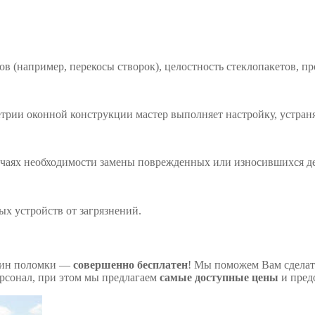
в (например, перекосы створок), целостность стеклопакетов, пр
рии оконной конструкции мастер выполняет настройку, устраня
учаях необходимости замены поврежденных или износившихся де
х устройств от загрязнений.
ичин поломки —
совершенно бесплатен
! Мы поможем Вам сделать
рсонал, при этом мы предлагаем
самые доступные цены
и пред