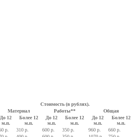
Стоимость (в рублях).
Материал
Работы**
Общая
До 12
Более 12
До 12
Более 12
До 12
Более 12
м.п.
м.п.
м.п.
м.п.
м.п.
м.п.
60 р.
310 р.
600 р.
350 р.
960 р.
660 р.
70 р.
400 р.
600 р.
350 р.
1070 р.
750 р.