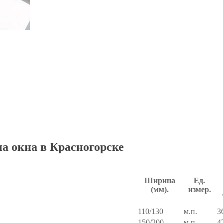
на окна в Красногорске
Ширина
Ед.
(мм).
измер.
110/130
м.п.
3
150/200
м.п.
4