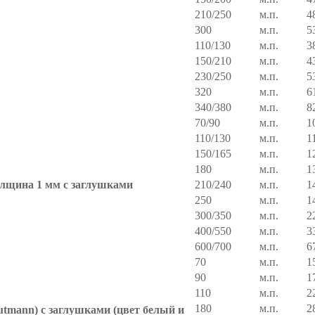
210/250
м.п.
4
300
м.п.
5
110/130
м.п.
3
150/210
м.п.
4
230/250
м.п.
5
320
м.п.
6
340/380
м.п.
8
70/90
м.п.
1
110/130
м.п.
1
150/165
м.п.
1
180
м.п.
1
толщина 1 мм с заглушками
210/240
м.п.
1
250
м.п.
1
300/350
м.п.
2
400/550
м.п.
3
600/700
м.п.
6
70
м.п.
1
90
м.п.
1
110
м.п.
2
180
м.п.
2
utmann) с заглушками (цвет белый и